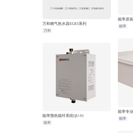
能率原
万和燃气热水器EG83系列
双调精控恒
能率
万和
能率专业
能率预热循环系统QU-S1
0W
能率
能率