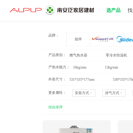
选产品
找
招募寻源
品牌：
能率
产品类别：
燃气热水器
零冷水恒温机
防冻型
产热水能力：
16kg/min
13kg/min
外形尺寸：
531*335*177mm
530*335*17
更多属性：
安装方式
排气方式
综合排序